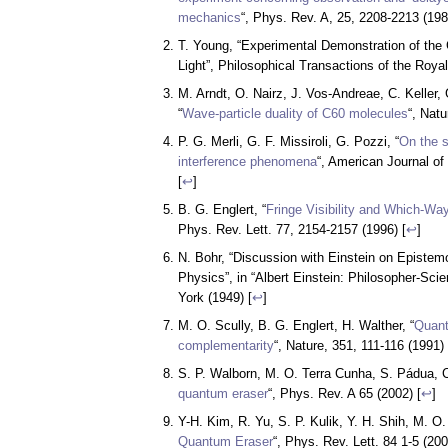
mechanics
“, Phys. Rev. A, 25, 2208-2213 (198
T. Young, “Experimental Demonstration of the 
Light”, Philosophical Transactions of the Roya
M. Arndt, O. Nairz, J. Vos-Andreae, C. Keller, 
“
Wave-particle duality of C60 molecules
“, Natu
P. G. Merli, G. F. Missiroli, G. Pozzi, “
On the s
interference phenomena
“, American Journal of
[
↩
]
B. G. Englert, “
Fringe Visibility and Which-Way
Phys. Rev. Lett. 77, 2154-2157 (1996) [
↩
]
N. Bohr, “Discussion with Einstein on Epistem
Physics”, in “Albert Einstein: Philosopher-Scie
York (1949) [
↩
]
M. O. Scully, B. G. Englert, H. Walther, “
Quant
complementarity
“, Nature, 351, 111-116 (1991) 
S. P. Walborn, M. O. Terra Cunha, S. Pádua, 
quantum eraser
“, Phys. Rev. A 65 (2002) [
↩
]
Y-H. Kim, R. Yu, S. P. Kulik, Y. H. Shih, M. O. 
Quantum Eraser
“, Phys. Rev. Lett. 84 1-5 (200